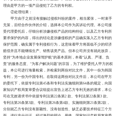
理由是甲方的一项产品侵犯了乙方的专利权。
②处理结果：
甲方由于之前没有接触过侵权纠纷的案件，相当紧张，一时束手
无策，后经合作伙伴的介绍，选择本公司作为其诉讼代理。本公司接
受代理委托后，仔细分析涉嫌侵权产品的结构特征，以及乙方专利所
要求保护的内容，得出的结论是涉嫌侵权的产品确实落入乙方专利的
保护范围，确实属于专利侵权行为，这意味着甲方将面临不少的经济
赔偿并且不能继续生产、销售该类产品。但本公司并没有就此放弃，
坚持“为本地企业发展保驾护航”的基本原则，本着“认真、严谨、负
责”的服务态度、“为客户解决问题”的宗旨，为了维护委托人甲方的权
益，本公司进行海量检索，并检索到两份对比文件，其中一份为韩国
专利，另一份为中国专利。在取得这两份对比文件后，本公司在甲方
的委托下，依据专利法第
45
条和专利法实施细则第
64
条的规定，向国
家知识产权局复审委合议组提出宣告上述乙方专利无效的请求，本公
司在无效请求书中依据专利法第
22
条第
2
款、专利法第
22
条第
3
款、
专利法第
26
条第
3
款、专利法第
26
条第
4
款、实施细则第
21
条第
2
款，
分别就乙方专利没有新颖性、没有创造性、缺乏必要技术特征三个方
面，进行充分论证，经过激烈的辩论，最终，国家知识产权局复审委